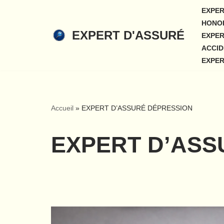
EXPER
HONOR
Aller
EXPERT D'ASSURÉ
EXPER
au
ACCID
contenu
EXPER
Accueil
»
EXPERT D’ASSURÉ DÉPRESSION
EXPERT D’ASS